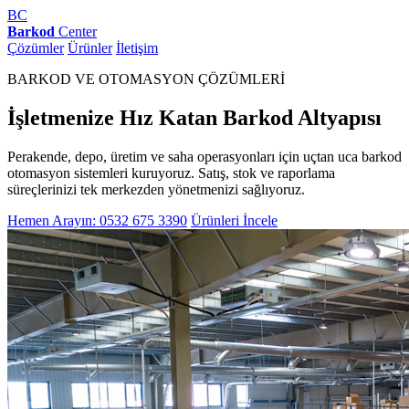
BC
Barkod
Center
Çözümler
Ürünler
İletişim
BARKOD VE OTOMASYON ÇÖZÜMLERİ
İşletmenize Hız Katan Barkod Altyapısı
Perakende, depo, üretim ve saha operasyonları için uçtan uca barkod
otomasyon sistemleri kuruyoruz. Satış, stok ve raporlama
süreçlerinizi tek merkezden yönetmenizi sağlıyoruz.
Hemen Arayın: 0532 675 3390
Ürünleri İncele