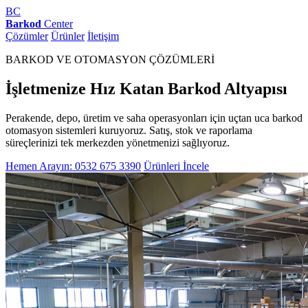
BC
Barkod
Center
Çözümler
Ürünler
İletişim
BARKOD VE OTOMASYON ÇÖZÜMLERİ
İşletmenize Hız Katan Barkod Altyapısı
Perakende, depo, üretim ve saha operasyonları için uçtan uca barkod
otomasyon sistemleri kuruyoruz. Satış, stok ve raporlama
süreçlerinizi tek merkezden yönetmenizi sağlıyoruz.
Hemen Arayın: 0532 675 3390
Ürünleri İncele