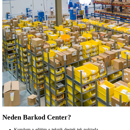
Neden Barkod Center?
Kurulum + eğitim + teknik destek tek noktada