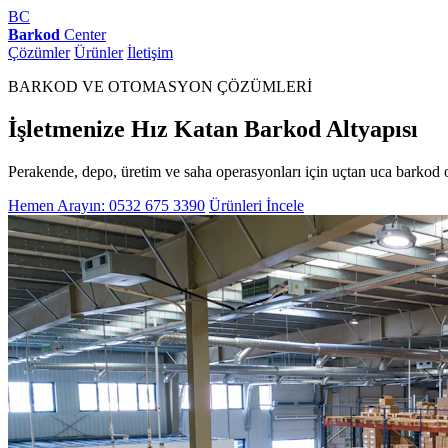
BC
Barkod
Center
Çözümler
Ürünler
İletişim
BARKOD VE OTOMASYON ÇÖZÜMLERİ
İşletmenize Hız Katan Barkod Altyapısı
Perakende, depo, üretim ve saha operasyonları için uçtan uca barkod 
Hemen Arayın: 0532 675 3390
Ürünleri İncele