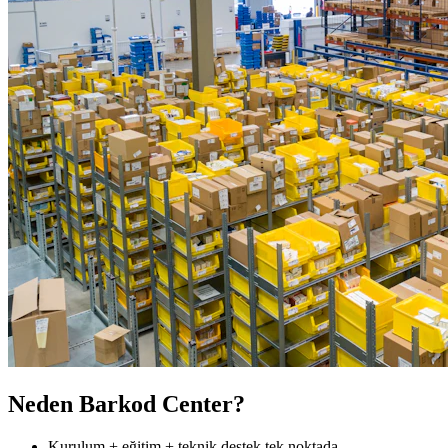
Neden Barkod Center?
Kurulum + eğitim + teknik destek tek noktada