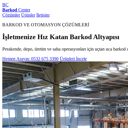
BC
Barkod
Center
Çözümler
Ürünler
İletişim
BARKOD VE OTOMASYON ÇÖZÜMLERİ
İşletmenize Hız Katan Barkod Altyapısı
Perakende, depo, üretim ve saha operasyonları için uçtan uca barkod 
Hemen Arayın: 0532 675 3390
Ürünleri İncele