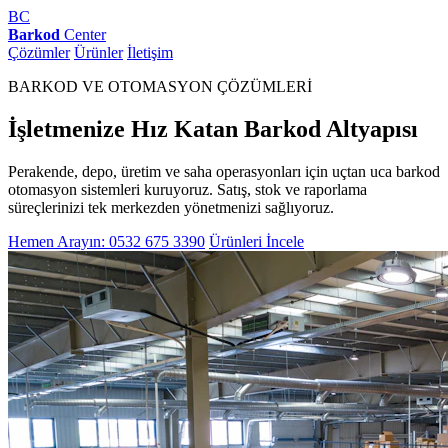
BC
Barkod
Center
Çözümler
Ürünler
İletişim
BARKOD VE OTOMASYON ÇÖZÜMLERİ
İşletmenize Hız Katan Barkod Altyapısı
Perakende, depo, üretim ve saha operasyonları için uçtan uca barkod
otomasyon sistemleri kuruyoruz. Satış, stok ve raporlama
süreçlerinizi tek merkezden yönetmenizi sağlıyoruz.
Hemen Arayın: 0532 675 3390
Ürünleri İncele