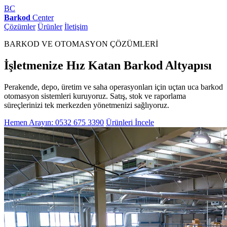
BC
Barkod
Center
Çözümler
Ürünler
İletişim
BARKOD VE OTOMASYON ÇÖZÜMLERİ
İşletmenize Hız Katan Barkod Altyapısı
Perakende, depo, üretim ve saha operasyonları için uçtan uca barkod
otomasyon sistemleri kuruyoruz. Satış, stok ve raporlama
süreçlerinizi tek merkezden yönetmenizi sağlıyoruz.
Hemen Arayın: 0532 675 3390
Ürünleri İncele