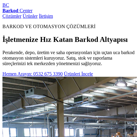
BC
Barkod
Center
Çözümler
Ürünler
İletişim
BARKOD VE OTOMASYON ÇÖZÜMLERİ
İşletmenize Hız Katan Barkod Altyapısı
Perakende, depo, üretim ve saha operasyonları için uçtan uca barkod
otomasyon sistemleri kuruyoruz. Satış, stok ve raporlama
süreçlerinizi tek merkezden yönetmenizi sağlıyoruz.
Hemen Arayın: 0532 675 3390
Ürünleri İncele