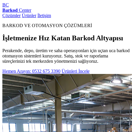
BC
Barkod
Center
Çözümler
Ürünler
İletişim
BARKOD VE OTOMASYON ÇÖZÜMLERİ
İşletmenize Hız Katan Barkod Altyapısı
Perakende, depo, üretim ve saha operasyonları için uçtan uca barkod
otomasyon sistemleri kuruyoruz. Satış, stok ve raporlama
süreçlerinizi tek merkezden yönetmenizi sağlıyoruz.
Hemen Arayın: 0532 675 3390
Ürünleri İncele