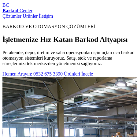
BC
Barkod
Center
Çözümler
Ürünler
İletişim
BARKOD VE OTOMASYON ÇÖZÜMLERİ
İşletmenize Hız Katan Barkod Altyapısı
Perakende, depo, üretim ve saha operasyonları için uçtan uca barkod
otomasyon sistemleri kuruyoruz. Satış, stok ve raporlama
süreçlerinizi tek merkezden yönetmenizi sağlıyoruz.
Hemen Arayın: 0532 675 3390
Ürünleri İncele