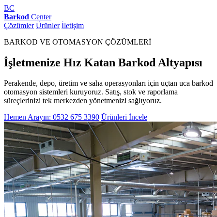
BC
Barkod
Center
Çözümler
Ürünler
İletişim
BARKOD VE OTOMASYON ÇÖZÜMLERİ
İşletmenize Hız Katan Barkod Altyapısı
Perakende, depo, üretim ve saha operasyonları için uçtan uca barkod
otomasyon sistemleri kuruyoruz. Satış, stok ve raporlama
süreçlerinizi tek merkezden yönetmenizi sağlıyoruz.
Hemen Arayın: 0532 675 3390
Ürünleri İncele