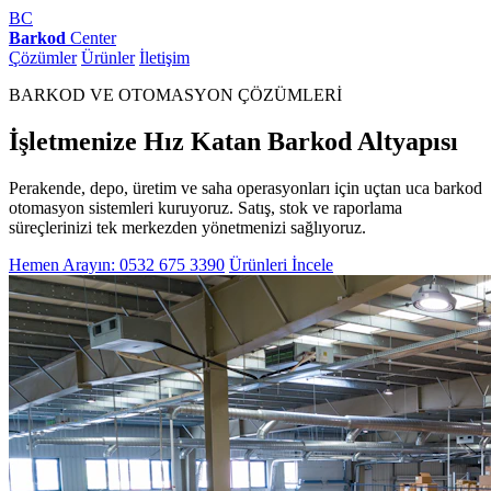
BC
Barkod
Center
Çözümler
Ürünler
İletişim
BARKOD VE OTOMASYON ÇÖZÜMLERİ
İşletmenize Hız Katan Barkod Altyapısı
Perakende, depo, üretim ve saha operasyonları için uçtan uca barkod
otomasyon sistemleri kuruyoruz. Satış, stok ve raporlama
süreçlerinizi tek merkezden yönetmenizi sağlıyoruz.
Hemen Arayın: 0532 675 3390
Ürünleri İncele