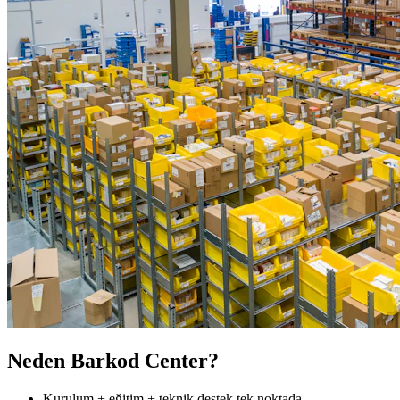
Neden Barkod Center?
Kurulum + eğitim + teknik destek tek noktada