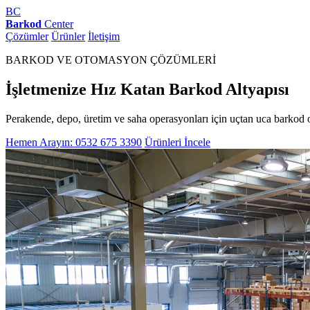
BC
Barkod
Center
Çözümler
Ürünler
İletişim
BARKOD VE OTOMASYON ÇÖZÜMLERİ
İşletmenize Hız Katan Barkod Altyapısı
Perakende, depo, üretim ve saha operasyonları için uçtan uca barkod 
Hemen Arayın: 0532 675 3390
Ürünleri İncele