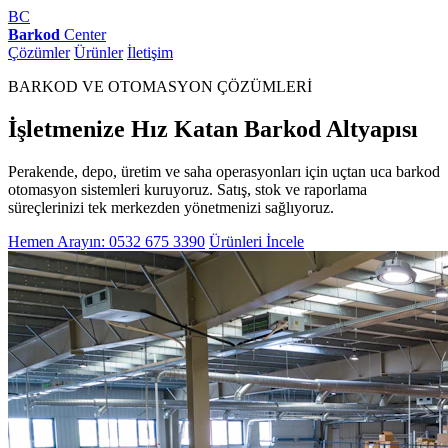
BC
Barkod
Center
Çözümler
Ürünler
İletişim
BARKOD VE OTOMASYON ÇÖZÜMLERİ
İşletmenize Hız Katan Barkod Altyapısı
Perakende, depo, üretim ve saha operasyonları için uçtan uca barkod
otomasyon sistemleri kuruyoruz. Satış, stok ve raporlama
süreçlerinizi tek merkezden yönetmenizi sağlıyoruz.
Hemen Arayın: 0532 675 3390
Ürünleri İncele