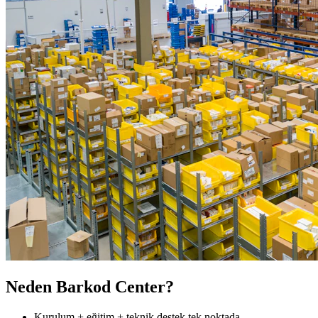
Neden Barkod Center?
Kurulum + eğitim + teknik destek tek noktada