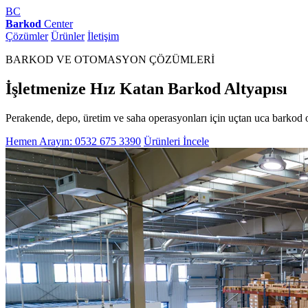
BC
Barkod
Center
Çözümler
Ürünler
İletişim
BARKOD VE OTOMASYON ÇÖZÜMLERİ
İşletmenize Hız Katan Barkod Altyapısı
Perakende, depo, üretim ve saha operasyonları için uçtan uca barkod 
Hemen Arayın: 0532 675 3390
Ürünleri İncele