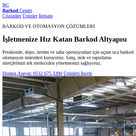
BC
Barkod
Center
Çözümler
Ürünler
İletişim
BARKOD VE OTOMASYON ÇÖZÜMLERİ
İşletmenize Hız Katan Barkod Altyapısı
Perakende, depo, üretim ve saha operasyonları için uçtan uca barkod
otomasyon sistemleri kuruyoruz. Satış, stok ve raporlama
süreçlerinizi tek merkezden yönetmenizi sağlıyoruz.
Hemen Arayın: 0532 675 3390
Ürünleri İncele