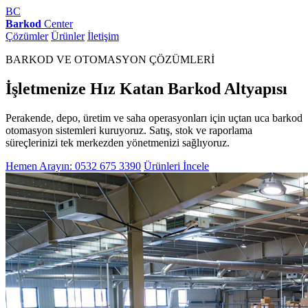
BC
Barkod
Center
Çözümler
Ürünler
İletişim
BARKOD VE OTOMASYON ÇÖZÜMLERİ
İşletmenize Hız Katan Barkod Altyapısı
Perakende, depo, üretim ve saha operasyonları için uçtan uca barkod
otomasyon sistemleri kuruyoruz. Satış, stok ve raporlama
süreçlerinizi tek merkezden yönetmenizi sağlıyoruz.
Hemen Arayın: 0532 675 3390
Ürünleri İncele