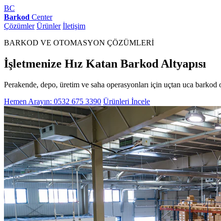
BC
Barkod
Center
Çözümler
Ürünler
İletişim
BARKOD VE OTOMASYON ÇÖZÜMLERİ
İşletmenize Hız Katan Barkod Altyapısı
Perakende, depo, üretim ve saha operasyonları için uçtan uca barkod 
Hemen Arayın: 0532 675 3390
Ürünleri İncele