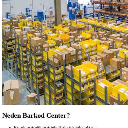
Neden Barkod Center?
Kurulum + eğitim + teknik destek tek noktada