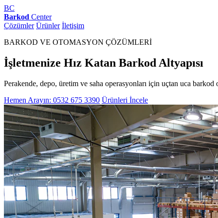
BC
Barkod
Center
Çözümler
Ürünler
İletişim
BARKOD VE OTOMASYON ÇÖZÜMLERİ
İşletmenize Hız Katan Barkod Altyapısı
Perakende, depo, üretim ve saha operasyonları için uçtan uca barkod 
Hemen Arayın: 0532 675 3390
Ürünleri İncele