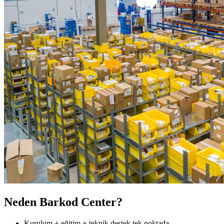
Neden Barkod Center?
Kurulum + eğitim + teknik destek tek noktada